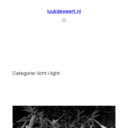
Ga
luukdeweert.nl
naar
de
inhoud
Categorie:
licht | light